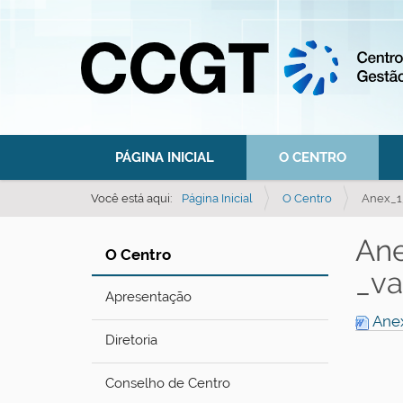
N
PÁGINA INICIAL
O CENTRO
a
v
Você está aqui:
Página Inicial
O Centro
Anex_1
e
An
g
O Centro
a
_va
ç
Apresentação
Anex
ã
Diretoria
o
Conselho de Centro