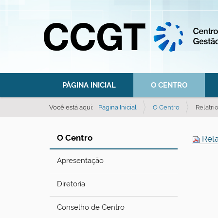
N
PÁGINA INICIAL
O CENTRO
a
v
Você está aqui:
Página Inicial
O Centro
Relatr
e
g
O Centro
Rela
a
ç
Apresentação
ã
Diretoria
o
Conselho de Centro