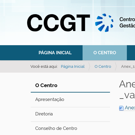
N
PÁGINA INICIAL
O CENTRO
a
v
Você está aqui:
Página Inicial
O Centro
Anex_1
e
An
g
O Centro
a
_va
ç
Apresentação
Anex
ã
Diretoria
o
Conselho de Centro